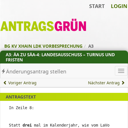
START
LOGIN
Zum Inhalt der Seite
Zur
Startseite
BG KV XHAIN LDK VORBESPRECHUNG
A3
A3: ÄA ZU SÄA-4: LANDESAUSSCHUSS – TURNUS UND
FRISTEN
Änderungsantrag stellen
Ha
Voriger Antrag
Nächster Antrag
ANTRAGSTEXT
In Zeile 8:
Statt
drei
mal im Kalenderjahr, wie vom LaVo