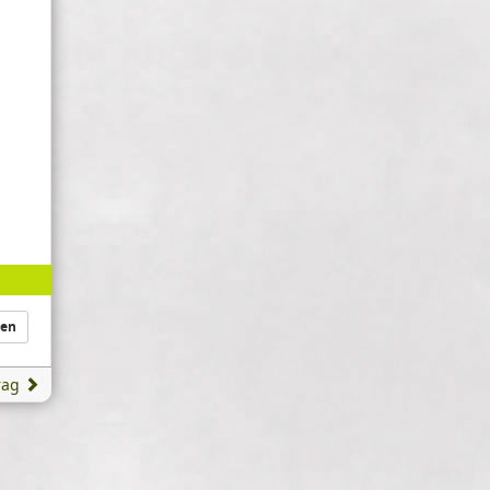
len
rag