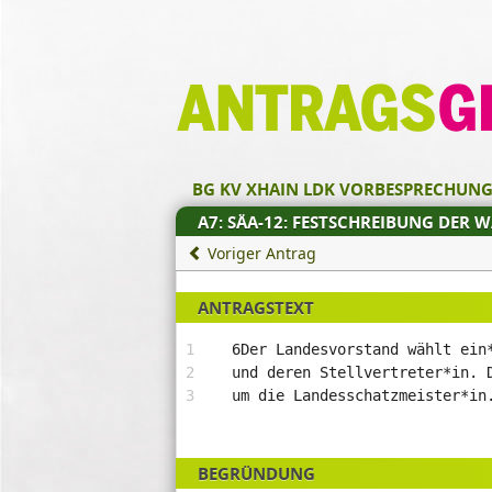
Zum Inhalt der Seite
Zur
Startseite
BG KV XHAIN LDK VORBESPRECHUN
A7: SÄA-12: FESTSCHREIBUNG DER 
Voriger Antrag
ANTRAGSTEXT
6Der Landesvorstand wählt ein
und deren Stellvertreter*in. 
um die Landesschatzmeister*in
BEGRÜNDUNG